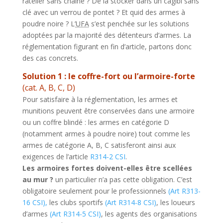
râtelier sans chaîne ? De la stocker dans un cagibi sans
clé avec un verrou de pontet ? Et quid des armes à
poudre noire ? L’
UFA
s’est penchée sur les solutions
adoptées par la majorité des détenteurs d’armes. La
réglementation figurant en fin d’article, partons donc
des cas concrets.
Solution 1 : le coffre-fort ou l’armoire-forte
(cat. A, B, C, D)
Pour satisfaire à la réglementation, les armes et
munitions peuvent être conservées dans une armoire
ou un coffre blindé : les armes en catégorie D
(notamment armes à poudre noire) tout comme les
armes de catégorie A, B, C satisferont ainsi aux
exigences de l’article
R314-2 CSI
.
Les armoires fortes doivent-elles être scellées
au mur ?
un particulier n’a pas cette obligation. C’est
obligatoire seulement pour le professionnels
(Art R313-
16 CSI),
les clubs sportifs
(Art R314-8 CSI)
, les loueurs
d’armes
(Art R314-5 CSI)
, les agents des organisations